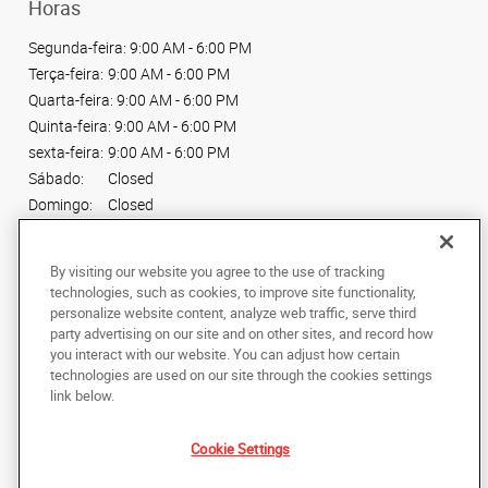
Horas
Segunda-feira:
9:00 AM - 6:00 PM
Terça-feira:
9:00 AM - 6:00 PM
Quarta-feira:
9:00 AM - 6:00 PM
Quinta-feira:
9:00 AM - 6:00 PM
sexta-feira:
9:00 AM - 6:00 PM
Sábado:
Closed
Domingo:
Closed
Conecte-se conosco
By visiting our website you agree to the use of tracking
technologies, such as cookies, to improve site functionality,
personalize website content, analyze web traffic, serve third
party advertising on our site and on other sites, and record how
you interact with our website. You can adjust how certain
technologies are used on our site through the cookies settings
Copyright © 2024 AlphaGraphics Printshops do Brasil. Todos os direitos
link below.
reservados.
R. do Manifesto, 2085
,
Ipiranga
,
Sao Paulo
04209-002
BR
Cookie Settings
Back to Top