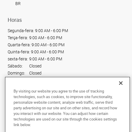
BR
Horas
Segunda-feira:
9:00 AM - 6:00 PM
Terça-feira:
9:00 AM - 6:00 PM
Quarta-feira:
9:00 AM - 6:00 PM
Quinta-feira:
9:00 AM - 6:00 PM
sexta-feira:
9:00 AM - 6:00 PM
Sábado:
Closed
Domingo:
Closed
Conecte-se conosco
By visiting our website you agree to the use of tracking
technologies, such as cookies, to improve site functionality,
personalize website content, analyze web traffic, serve third
party advertising on our site and on other sites, and record how
you interact with our website. You can adjust how certain
technologies are used on our site through the cookies settings
Copyright © 2024 AlphaGraphics Printshops do Brasil. Todos os direitos
link below.
reservados.
R. do Manifesto, 2085
,
Ipiranga
,
Sao Paulo
04209-002
BR