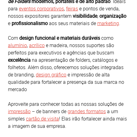
de Folders
modernos, portáteis e de alto padrão
.
Ideais
para
eventos corporativos
,
feiras
e pontos de venda,
nossos expositores garantem
visibilidade
,
organização
e
profissionalismo
aos seus materiais de
marketing
.
Com
design funcional e materiais duráveis
como
alumínio
,
acrílico
e madeira, nossos suportes são
perfeitos para executivos e agências que buscam
excelência
na apresentação de folders, catálogos e
folhetos.
Além disso, oferecemos soluções integradas
de branding,
design gráfico
e impressão de alta
qualidade para fortalecer a presença da sua marca no
mercado
Aproveite para conhecer todas as nossas soluções de
impressão
– de banners de
grandes formatos
a um
simples
cartão de visita
! Elas irão fortalecer ainda mais
a imagem de sua empresa.