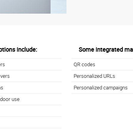
tions include:
Some integrated mar
ers
QR codes
overs
Personalized URLs
ms
Personalized campaigns
utdoor use