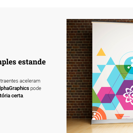
ples estande
atraentes aceleram
lphaGraphics
pode
tória certa
.