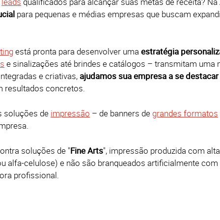
o
leads
qualificados para alcançar suas metas de receita?
Na
ucial
para pequenas e médias empresas que buscam expandir
ting
está pronta para desenvolver uma
estratégia personali
es
e sinalizações até brindes e catálogos – transmitam uma 
tegradas e criativas,
ajudamos sua empresa a se destacar 
m resultados concretos.
s soluções de
impressão
– de banners de
grandes formatos
empresa.
ontra soluções de "
Fine Arts
", impressão produzida com alta 
ou alfa-celulose) e não são branqueados artificialmente co
ra profissional.