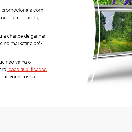
s promocionais com
es como uma caneta,
ou a chance de ganhar
 e no marketing pré-
e não valha o
para
leads qualificados
a que você possa