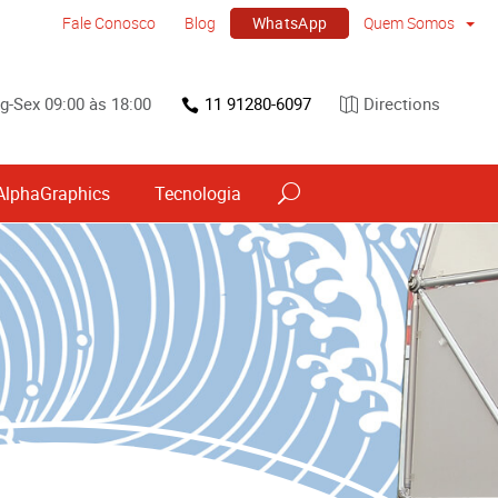
WhatsApp
Fale Conosco
Blog
Quem Somos
g-Sex 09:00 às 18:00
11 91280-6097
Directions
AlphaGraphics
Tecnologia
vos
Sinalização por tipo e material