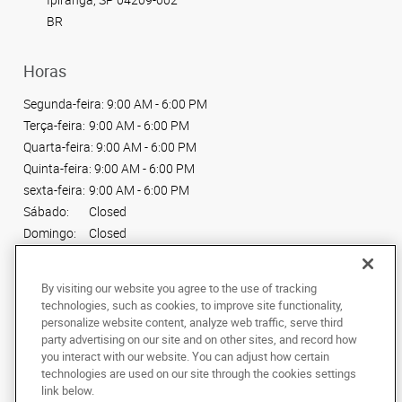
BR
Horas
Segunda-feira:
9:00 AM - 6:00 PM
Terça-feira:
9:00 AM - 6:00 PM
Quarta-feira:
9:00 AM - 6:00 PM
Quinta-feira:
9:00 AM - 6:00 PM
sexta-feira:
9:00 AM - 6:00 PM
Sábado:
Closed
Domingo:
Closed
Conecte-se conosco
By visiting our website you agree to the use of tracking
technologies, such as cookies, to improve site functionality,
personalize website content, analyze web traffic, serve third
party advertising on our site and on other sites, and record how
you interact with our website. You can adjust how certain
technologies are used on our site through the cookies settings
Copyright © 2024 AlphaGraphics Printshops do Brasil. Todos os direitos
link below.
reservados.